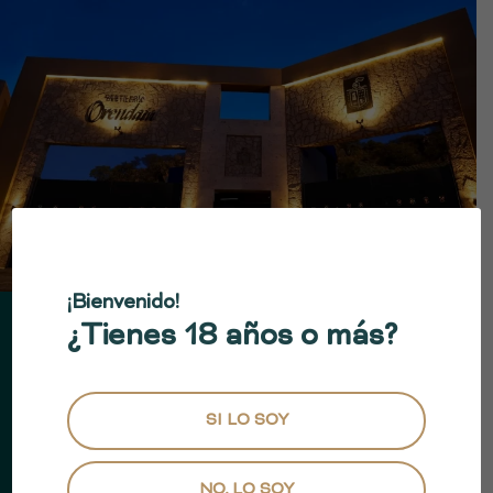
¡Bienvenido!
¿Tienes 18 años o más?
FÁBRICA LA MEXICANA
SI LO SOY
Una experiencia tequilera inolvidable
NO, LO SOY